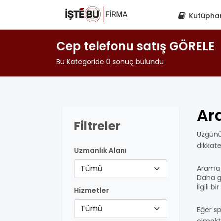
Kütüpha
Cep telefonu satış GÖRELE
Bu Kategoride 0 sonuç bulundu
Ar
Filtreler
Üzgünü
dikkat
Uzmanlık Alanı
Tümü
Arama 
Daha ge
İlgili 
Hizmetler
Tümü
Eğer sp