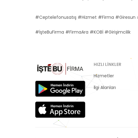
#Ceptelefonusatış #Hizmet #Firma #Giresun 
#İşteBuFirma #FirmaAra #KOBİ #Girişimcilik
HIZLI LINKLER
Hizmetler
Kategoriler
İlgi Alanları