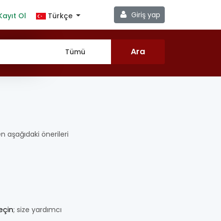
Giriş yap
Kayıt Ol
Türkçe
fen aşağıdaki önerileri
geçin
; size yardımcı