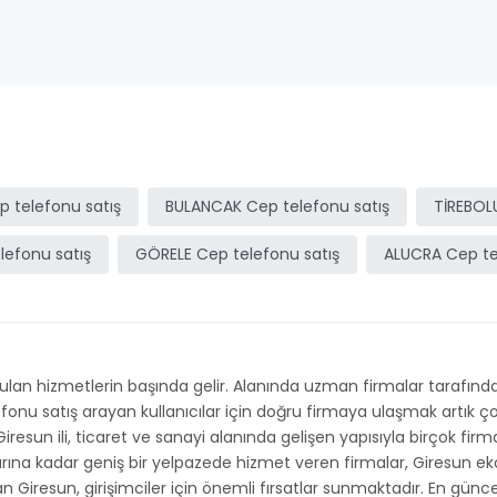
p telefonu satış
BULANCAK Cep telefonu satış
TİREBOL
lefonu satış
GÖRELE Cep telefonu satış
ALUCRA Cep te
an hizmetlerin başında gelir. Alanında uzman firmalar tarafından
elefonu satış arayan kullanıcılar için doğru firmaya ulaşmak artık
 Giresun ili, ticaret ve sanayi alanında gelişen yapısıyla birçok fir
larına kadar geniş bir yelpazede hizmet veren firmalar, Giresun e
kan Giresun, girişimciler için önemli fırsatlar sunmaktadır. En günc