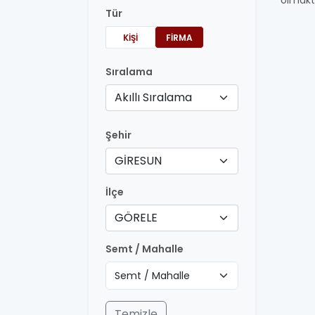
olmakt
Tür
KIŞI
FIRMA
Sıralama
Akıllı Sıralama
Şehir
GİRESUN
İlçe
GÖRELE
Semt / Mahalle
Temizle