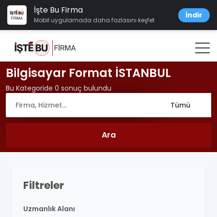
İşte Bu Firma
İndir
Mobil uygulamada daha fazlasını keşfet
Bilgisayar Format İSTANBUL
Bu Kategoride 0 sonuç bulundu
Filtreler
Uzmanlık Alanı