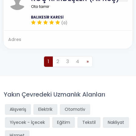
Oto tamir
BALIKESİR KARESİ
(0)
Adres
1
2
3
4
»
Yakın Çevredeki Uzmanlık Alanları
Alışveriş
Elektrik
Otomotiv
Yiyecek - İçecek
Eğitim
Tekstil
Nakliyat
Hizmet