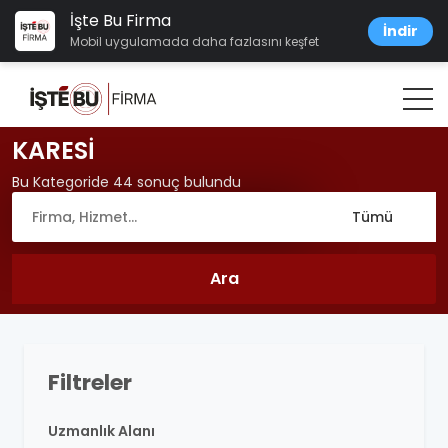
İşte Bu Firma
İndir
Mobil uygulamada daha fazlasını keşfet
KARESİ
Bu Kategoride 44 sonuç bulundu
Filtreler
Uzmanlık Alanı