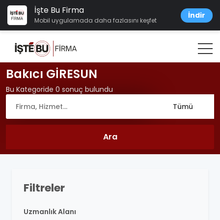
İşte Bu Firma
İndir
Mobil uygulamada daha fazlasını keşfet
Bakıcı GİRESUN
Bu Kategoride 0 sonuç bulundu
Filtreler
Uzmanlık Alanı