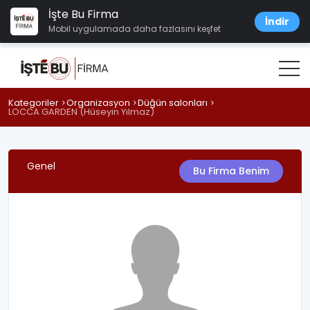
İşte Bu Firma
İndir
Mobil uygulamada daha fazlasını keşfet
Kategoriler
Organizasyon
Düğün salonları
LOCCA GARDEN (Hüseyin Yılmaz)
Genel
Bu Firma Benim