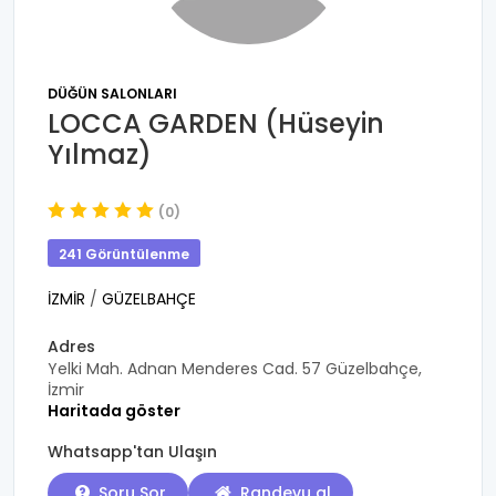
DÜĞÜN SALONLARI
LOCCA GARDEN (Hüseyin
Yılmaz)
(0)
241 Görüntülenme
İZMİR
/
GÜZELBAHÇE
Adres
Yelki Mah. Adnan Menderes Cad. 57 Güzelbahçe,
İzmir
Haritada göster
Whatsapp'tan Ulaşın
Soru Sor
Randevu al