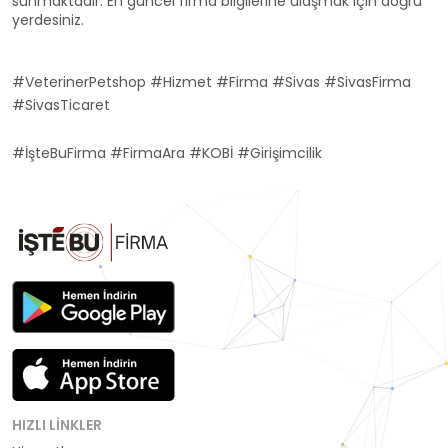
sunmaktadır. En güncel firma bilgilerine ulaşmak için doğru
yerdesiniz.
#VeterinerPetshop #Hizmet #Firma #Sivas #SivasFirma
#SivasTicaret
#İşteBuFirma #FirmaAra #KOBİ #Girişimcilik
HIZLI LINKLER