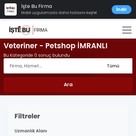
İşte Bu Firma
İndir
Mobil uygulamada daha fazlasını keşfet
Veteriner - Petshop İMRANLI
Bu Kategoride 0 sonuç bulundu
Filtreler
Uzmanlık Alanı