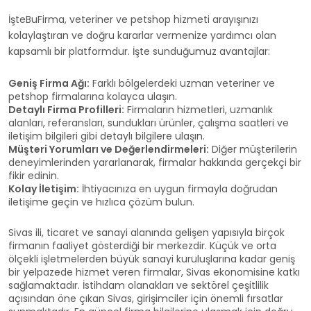
İşteBuFirma, veteriner ve petshop hizmeti arayışınızı
kolaylaştıran ve doğru kararlar vermenize yardımcı olan
kapsamlı bir platformdur. İşte sunduğumuz avantajlar:
Geniş Firma Ağı:
Farklı bölgelerdeki uzman veteriner ve
petshop firmalarına kolayca ulaşın.
Detaylı Firma Profilleri:
Firmaların hizmetleri, uzmanlık
alanları, referansları, sundukları ürünler, çalışma saatleri ve
iletişim bilgileri gibi detaylı bilgilere ulaşın.
Müşteri Yorumları ve Değerlendirmeleri:
Diğer müşterilerin
deneyimlerinden yararlanarak, firmalar hakkında gerçekçi bir
fikir edinin.
Kolay İletişim:
İhtiyacınıza en uygun firmayla doğrudan
iletişime geçin ve hızlıca çözüm bulun.
Sivas ili, ticaret ve sanayi alanında gelişen yapısıyla birçok
firmanın faaliyet gösterdiği bir merkezdir. Küçük ve orta
ölçekli işletmelerden büyük sanayi kuruluşlarına kadar geniş
bir yelpazede hizmet veren firmalar, Sivas ekonomisine katkı
sağlamaktadır. İstihdam olanakları ve sektörel çeşitlilik
açısından öne çıkan Sivas, girişimciler için önemli fırsatlar