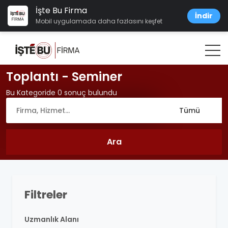
İşte Bu Firma
İndir
Mobil uygulamada daha fazlasını keşfet
Toplantı - Seminer
Bu Kategoride 0 sonuç bulundu
Filtreler
Uzmanlık Alanı