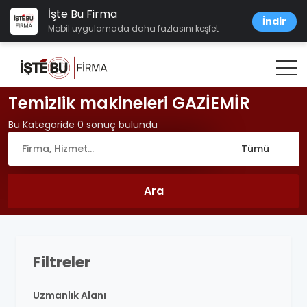
İşte Bu Firma
İndir
Mobil uygulamada daha fazlasını keşfet
Temizlik makineleri GAZİEMİR
Bu Kategoride 0 sonuç bulundu
Filtreler
Uzmanlık Alanı