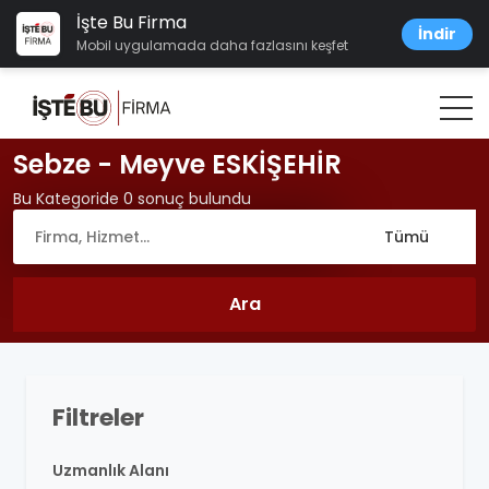
İşte Bu Firma
İndir
Mobil uygulamada daha fazlasını keşfet
Sebze - Meyve ESKİŞEHİR
Bu Kategoride 0 sonuç bulundu
Filtreler
Uzmanlık Alanı