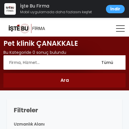
İşte Bu Firma
İndir
Mobil uygulamada daha fazlasını keşfet
Pet klinik ÇANAKKALE
Bu Kategoride 0 sonuç bulundu
Filtreler
Uzmanlık Alanı