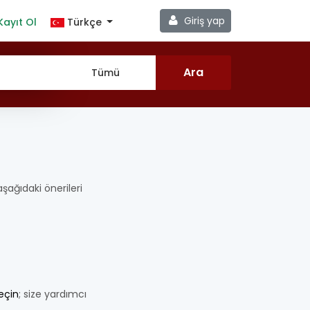
Giriş yap
Kayıt Ol
Türkçe
 aşağıdaki önerileri
geçin
; size yardımcı