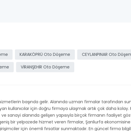
şeme
KARAKÖPRÜ Oto Döşeme
CEYLANPINAR Oto Döşe
şeme
VİRANŞEHİR Oto Döşeme
etlerin başında gelir. Alanında uzman firmalar tarafından sunula
an kullanıcılar için doğru firmaya ulaşmak artık çok daha kolay. 
ret ve sanayi alanında gelişen yapısıyla birçok firmanın faaliyet gös
geniş bir yelpazede hizmet veren firmalar, Şanliurfa ekonomisine 
girişimciler için önemli fırsatlar sunmaktadır. En güncel firma bilg