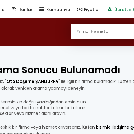
ne
İlanlar
Kampanya
Fiyatlar
Ücretsiz 
ama Sonucu Bulunamadı
z, "
Oto Döşeme ŞANLIURFA
" ile ilgili bir firma bulamadık. Lütfen
e alarak yeniden arama yapmayı deneyin:
teriminizin doğru yazıldığından emin olun.
nel veya farklı anahtar kelimeler kullanın.
bir sektör veya hizmet alanı arayın.
esifik bir firma veya hizmet arıyorsanız, lütfen
bizimle iletişime 