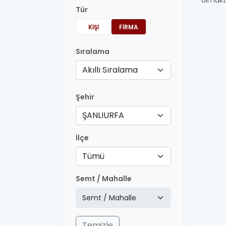
olmakt
Tür
KIŞI
FIRMA
Sıralama
Akıllı Sıralama
Şehir
ŞANLIURFA
İlçe
Tümü
Semt / Mahalle
Temizle