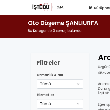
Kütüpha
Oto Döşeme ŞANLIURFA
Bu Kategoride 0 sonuç bulundu
Ar
Filtreler
Üzgünü
dikkat
Uzmanlık Alanı
Tümü
Arama 
Daha ge
İlgili 
Hizmetler
Tümü
Eğer sp