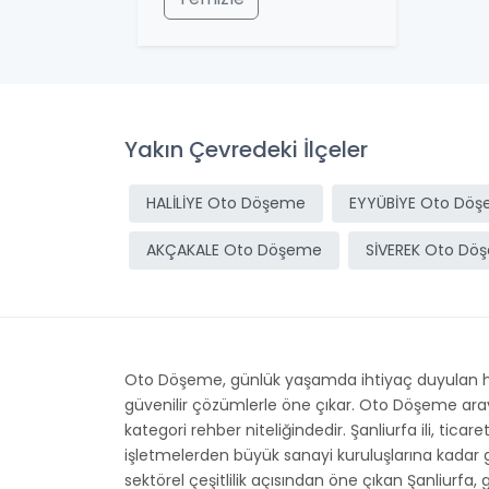
Yakın Çevredeki İlçeler
HALİLİYE Oto Döşeme
EYYÜBİYE Oto Dö
AKÇAKALE Oto Döşeme
SİVEREK Oto Dö
Oto Döşeme, günlük yaşamda ihtiyaç duyulan hizm
güvenilir çözümlerle öne çıkar. Oto Döşeme aray
kategori rehber niteliğindedir. Şanliurfa ili, tica
işletmelerden büyük sanayi kuruluşlarına kadar 
sektörel çeşitlilik açısından öne çıkan Şanliurfa, 