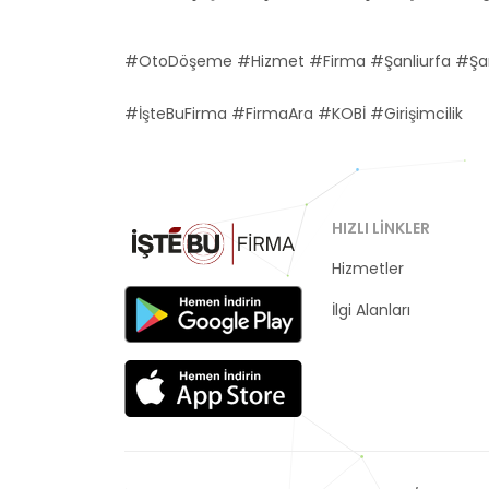
#OtoDöşeme #Hizmet #Firma #Şanliurfa #Şanl
#İşteBuFirma #FirmaAra #KOBİ #Girişimcilik
HIZLI LINKLER
Hizmetler
Kategoriler
İlgi Alanları