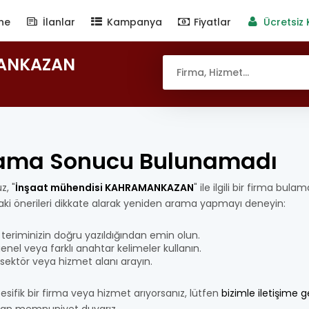
ne
İlanlar
Kampanya
Fiyatlar
Ücretsiz 
MANKAZAN
ama Sonucu Bulunamadı
z, "
İnşaat mühendisi KAHRAMANKAZAN
" ile ilgili bir firma bula
aki önerileri dikkate alarak yeniden arama yapmayı deneyin:
teriminizin doğru yazıldığından emin olun.
nel veya farklı anahtar kelimeler kullanın.
bir sektör veya hizmet alanı arayın.
esifik bir firma veya hizmet arıyorsanız, lütfen
bizimle iletişime 