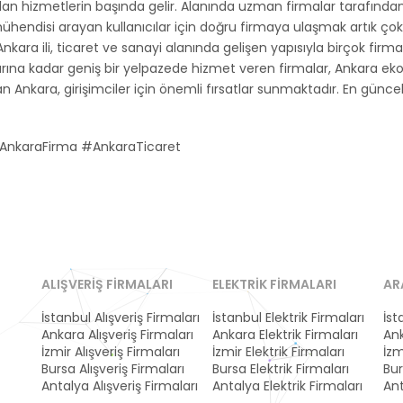
n hizmetlerin başında gelir. Alanında uzman firmalar tarafından 
t mühendisi arayan kullanıcılar için doğru firmaya ulaşmak artık ç
 Ankara ili, ticaret ve sanayi alanında gelişen yapısıyla birçok firm
larına kadar geniş bir yelpazede hizmet veren firmalar, Ankara e
kan Ankara, girişimciler için önemli fırsatlar sunmaktadır. En günce
AnkaraFirma #AnkaraTicaret
ALIŞVERIŞ FIRMALARI
ELEKTRIK FIRMALARI
AR
İstanbul Alışveriş Firmaları
İstanbul Elektrik Firmaları
İst
Ankara Alışveriş Firmaları
Ankara Elektrik Firmaları
Ank
İzmir Alışveriş Firmaları
İzmir Elektrik Firmaları
İzm
Bursa Alışveriş Firmaları
Bursa Elektrik Firmaları
Bur
Antalya Alışveriş Firmaları
Antalya Elektrik Firmaları
Ant