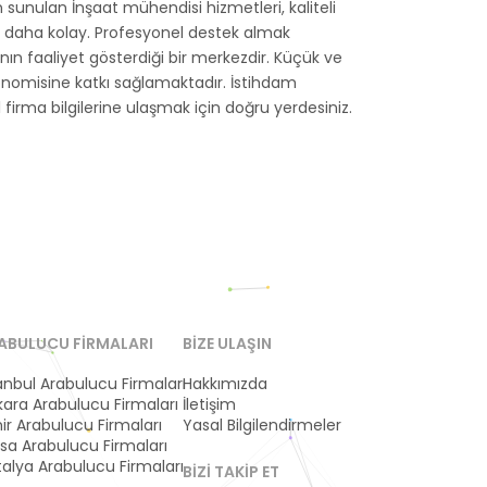
sunulan İnşaat mühendisi hizmetleri, kaliteli
ok daha kolay. Profesyonel destek almak
anın faaliyet gösterdiği bir merkezdir. Küçük ve
konomisine katkı sağlamaktadır. İstihdam
l firma bilgilerine ulaşmak için doğru yerdesiniz.
ABULUCU FIRMALARI
BIZE ULAŞIN
anbul Arabulucu Firmaları
Hakkımızda
ara Arabulucu Firmaları
İletişim
ir Arabulucu Firmaları
Yasal Bilgilendirmeler
sa Arabulucu Firmaları
alya Arabulucu Firmaları
BIZI TAKIP ET