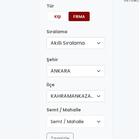
olmakt
Tür
KIŞI
FIRMA
Sıralama
Akıllı Sıralama
Şehir
ANKARA
İlçe
KAHRAMANKAZAN
Semt / Mahalle
Temizle