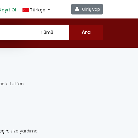
Giriş yap
Kayıt Ol
Türkçe
madık. Lütfen
geçin
; size yardımcı