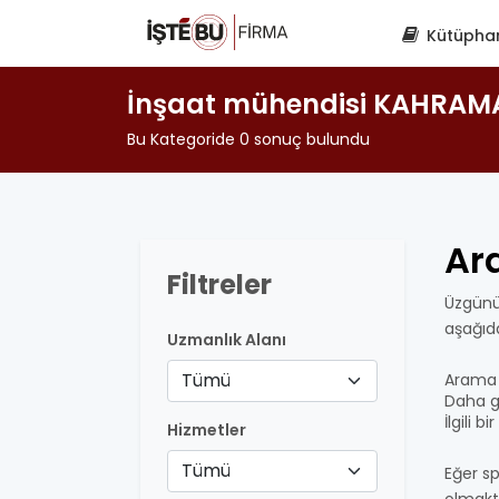
Kütüpha
İnşaat mühendisi KAHRA
Bu Kategoride 0 sonuç bulundu
Ar
Filtreler
Üzgünü
aşağıd
Uzmanlık Alanı
Tümü
Arama 
Daha ge
İlgili 
Hizmetler
Tümü
Eğer sp