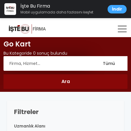
İşte Bu Firma
İndir
Mobil uygulamada daha fazlasını keşfet
Go Kart
Bu Kategoride 0 sonuç bulundu
Filtreler
Uzmanlık Alanı