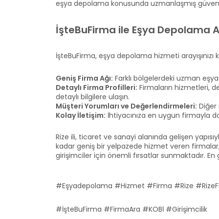
eşya depolama konusunda uzmanlaşmış güvenilir f
İşteBuFirma ile Eşya Depolama A
İşteBuFirma, eşya depolama hizmeti arayışınızı 
Geniş Firma Ağı:
Farklı bölgelerdeki uzman eşya
Detaylı Firma Profilleri:
Firmaların hizmetleri, dep
detaylı bilgilere ulaşın.
Müşteri Yorumları ve Değerlendirmeleri:
Diğer 
Kolay İletişim:
İhtiyacınıza en uygun firmayla d
Rize ili, ticaret ve sanayi alanında gelişen yapıs
kadar geniş bir yelpazede hizmet veren firmalar, 
girişimciler için önemli fırsatlar sunmaktadır. En
#Eşyadepolama #Hizmet #Firma #Rize #RizeFi
#İşteBuFirma #FirmaAra #KOBİ #Girişimcilik