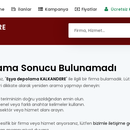
ne
İlanlar
Kampanya
Fiyatlar
Ücretsiz 
RE
ama Sonucu Bulunamadı
z, "
Eşya depolama KALKANDERE
" ile ilgili bir firma bulamadık. L
eri dikkate alarak yeniden arama yapmayı deneyin:
teriminizin doğru yazıldığından emin olun.
nel veya farklı anahtar kelimeler kullanın.
bir sektör veya hizmet alanı arayın.
esifik bir firma veya hizmet arıyorsanız, lütfen
bizimle iletişime 