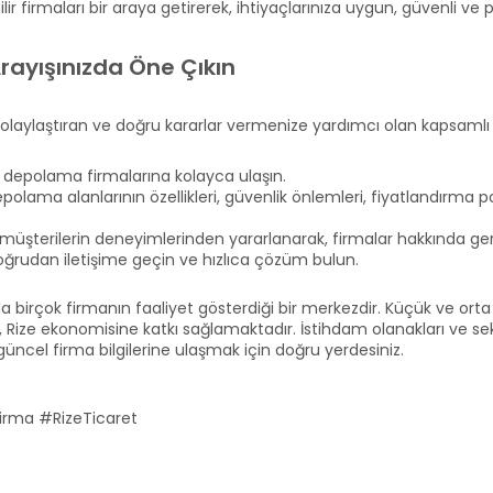
irmaları bir araya getirerek, ihtiyaçlarınıza uygun, güvenli ve
rayışınızda Öne Çıkın
kolaylaştıran ve doğru kararlar vermenize yardımcı olan kapsamlı
 depolama firmalarına kolayca ulaşın.
olama alanlarının özellikleri, güvenlik önlemleri, fiyatlandırma polit
müşterilerin deneyimlerinden yararlanarak, firmalar hakkında gerçe
oğrudan iletişime geçin ve hızlıca çözüm bulun.
ıyla birçok firmanın faaliyet gösterdiği bir merkezdir. Küçük ve ort
Rize ekonomisine katkı sağlamaktadır. İstihdam olanakları ve sektö
 güncel firma bilgilerine ulaşmak için doğru yerdesiniz.
rma #RizeTicaret