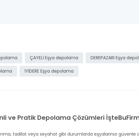
epolama
ÇAYELİ Eşya depolama
DEREPAZARI Eşya dep
polama
İYİDERE Eşya depolama
li ve Pratik Depolama Çözümleri İşteBuFir
aşınma, tadilat veya seyahat gibi durumlarda eşyalarınızı güvenle