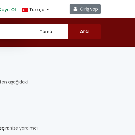
Giriş yap
Kayıt Ol
Türkçe
ütfen aşağıdaki
geçin
; size yardımcı