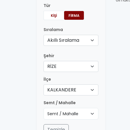
olmakt
Tür
KIŞI
FIRMA
Sıralama
Akıllı Sıralama
Şehir
RİZE
İlçe
KALKANDERE
Semt / Mahalle
Temizle