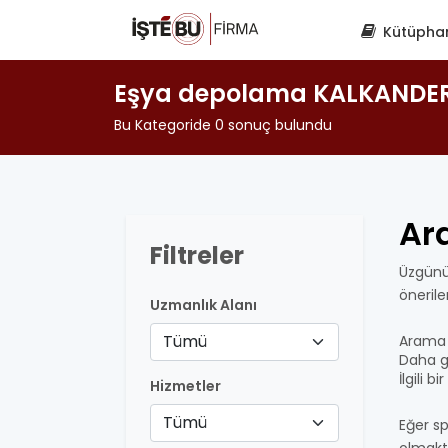
Kütüpha
Eşya depolama KALKANDE
Bu Kategoride 0 sonuç bulundu
Ar
Filtreler
Üzgünü
öneril
Uzmanlık Alanı
Tümü
Arama 
Daha ge
İlgili 
Hizmetler
Tümü
Eğer sp