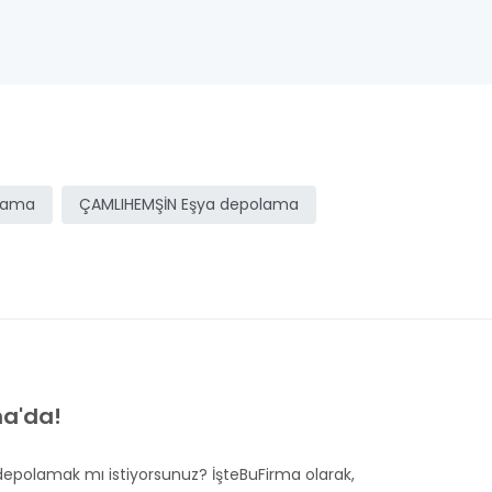
olama
ÇAMLIHEMŞİN Eşya depolama
ma'da!
 depolamak mı istiyorsunuz? İşteBuFirma olarak,