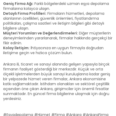
Geniş Firma Ağı:
Farklı bölgelerdeki uzman eşya depolama
firmalarına kolayca ulaşın.
Detaylı Firma Profilleri:
Firmaların hizmetleri, depolama
alanlarının özellikleri, güvenlik önlemleri, fiyatlandırma
politikaları, çalışma saatleri ve iletişim bilgileri gibi detaylı
bilgilere ulaşın.
Müşteri Yorumları ve Değerlendirmeleri:
Diğer müşterilerin
deneyimlerinden yararlanarak, firmalar hakkında gerçekçi bir
fikir edinin.
Kolay İletişim:
İhtiyacınıza en uygun firmayla doğrudan
iletişime geçin ve hızlıca çözüm bulun.
Ankara ili, ticaret ve sanayi alanında gelişen yapısıyla birçok
firmanın faaliyet gösterdiği bir merkezdir. Küçük ve orta
ölçekli işletmelerden büyük sanayi kuruluşlarına kadar geniş
bir yelpazede hizmet veren firmalar, Ankara ekonomisine
katkı sağlamaktadır. İstihdam olanakları ve sektörel çeşitlilik
açısından öne çıkan Ankara, girişimciler için önemli fırsatlar
sunmaktadır. En güncel firma bilgilerine ulaşmak için doğru
yerdesiniz.
#Eşyadepolama #Hizmet #Firma #Ankara #AnkaraFirma