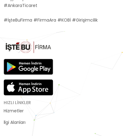
#AnkaraTicaret
#İşteBuFirma #FirmaAra #KOBİ #Girişimcilik
HIZLI LINKLER
Hizmetler
Kategoriler
İlgi Alanları