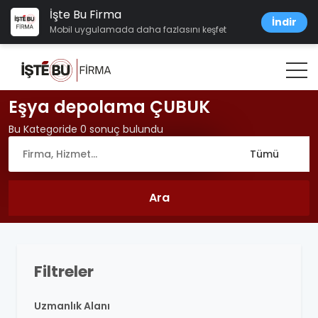
İşte Bu Firma
İndir
Mobil uygulamada daha fazlasını keşfet
Eşya depolama ÇUBUK
Bu Kategoride 0 sonuç bulundu
Filtreler
Uzmanlık Alanı