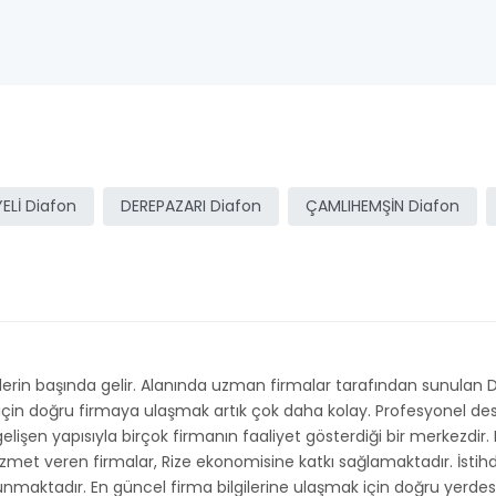
ELİ Diafon
DEREPAZARI Diafon
ÇAMLIHEMŞİN Diafon
n başında gelir. Alanında uzman firmalar tarafından sunulan Diafon
 için doğru firmaya ulaşmak artık çok daha kolay. Profesyonel des
da gelişen yapısıyla birçok firmanın faaliyet gösterdiği bir merkezdi
zmet veren firmalar, Rize ekonomisine katkı sağlamaktadır. İstihda
 sunmaktadır. En güncel firma bilgilerine ulaşmak için doğru yerdesi