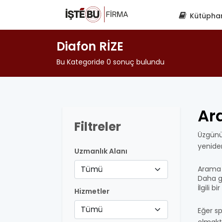
Kütüpha
Diafon RİZE
Bu Kategoride 0 sonuç bulundu
Ar
Filtreler
Üzgünü
yenide
Uzmanlık Alanı
Tümü
Arama 
Daha ge
İlgili 
Hizmetler
Tümü
Eğer sp