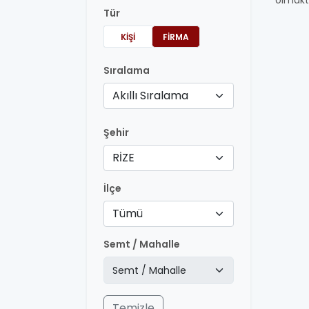
olmakt
Tür
KIŞI
FIRMA
Sıralama
Akıllı Sıralama
Şehir
RİZE
İlçe
Tümü
Semt / Mahalle
Temizle