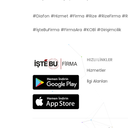
#Diafon #Hizmet #Firma #Rize #RizeFirma #Ri
#İşteBuFirma #FirmaAra #KOBİ #Girişimcilik
HIZLI LINKLER
Hizmetler
Kategoriler
İlgi Alanları