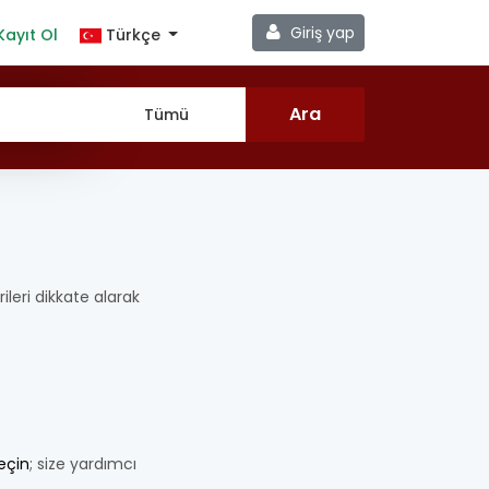
Giriş yap
Kayıt Ol
Türkçe
rileri dikkate alarak
geçin
; size yardımcı