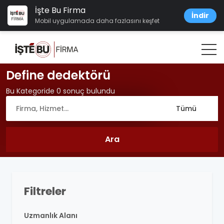
İşte Bu Firma
İndir
Mobil uygulamada daha fazlasını keşfet
Define dedektörü
Bu Kategoride 0 sonuç bulundu
Filtreler
Uzmanlık Alanı