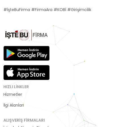
#İşteBuFirma #FirmaAra #KOBİ #Girişimcilik
HIZLI LINKLER
Hizmetler
Kategoriler
İlgi Alanları
ALIŞVERIŞ FIRMALARI