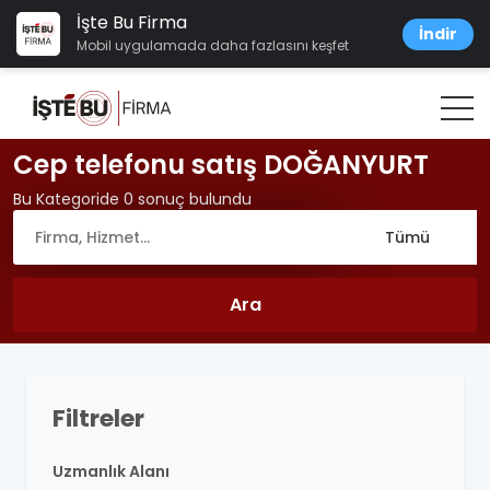
İşte Bu Firma
İndir
Mobil uygulamada daha fazlasını keşfet
Cep telefonu satış DOĞANYURT
Bu Kategoride 0 sonuç bulundu
Filtreler
Uzmanlık Alanı