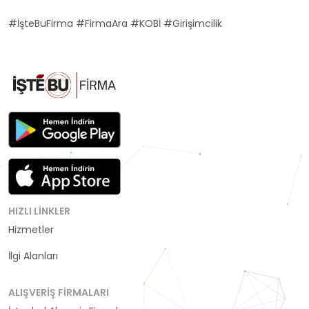
#İşteBuFirma #FirmaAra #KOBİ #Girişimcilik
HIZLI LINKLER
Hizmetler
Kategoriler
İlgi Alanları
ALIŞVERIŞ FIRMALARI