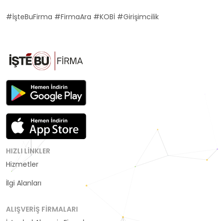
#İşteBuFirma #FirmaAra #KOBİ #Girişimcilik
HIZLI LINKLER
Hizmetler
Kategoriler
İlgi Alanları
ALIŞVERIŞ FIRMALARI