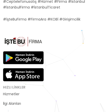
#Ceptelefonusatış #Hizmet #Firma #İstanbul
#İstanbulFirma #İstanbulTicaret
#İşteBuFirma #FirmaAra #KOBİ #Girişimcilik
HIZLI LINKLER
Hizmetler
Kategoriler
İlgi Alanları