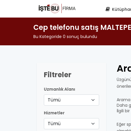
Kütüpha
Cep telefonu satış MALTEP
Bu Kategoride 0 sonuç bulundu
Ar
Filtreler
Üzgünü
öneril
Uzmanlık Alanı
Tümü
Arama 
Daha ge
İlgili 
Hizmetler
Tümü
Eğer sp