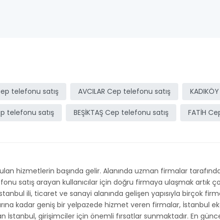
ep telefonu satış
AVCILAR Cep telefonu satış
KADIKÖY 
ep telefonu satış
BEŞİKTAŞ Cep telefonu satış
FATİH Cep
an hizmetlerin başında gelir. Alanında uzman firmalar tarafından
elefonu satış arayan kullanıcılar için doğru firmaya ulaşmak artık
İstanbul ili, ticaret ve sanayi alanında gelişen yapısıyla birçok fi
arına kadar geniş bir yelpazede hizmet veren firmalar, İstanbul 
an İstanbul, girişimciler için önemli fırsatlar sunmaktadır. En günc