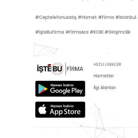
#Ceptelefonusatış #Hizmet #Firma #İstanbul #
#İşteBuFirma #FirmaAra #KOBİ #Girişimcilik
HIZLI LINKLER
Hizmetler
Kategoriler
İlgi Alanları