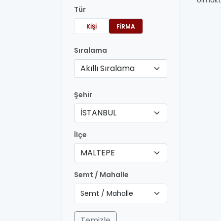
olmakt
Tür
KIŞI
FIRMA
Sıralama
Akıllı Sıralama
Şehir
İSTANBUL
İlçe
MALTEPE
Semt / Mahalle
Temizle