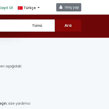
Giriş yap
Kayıt Ol
Türkçe
ütfen aşağıdaki
geçin
; size yardımcı