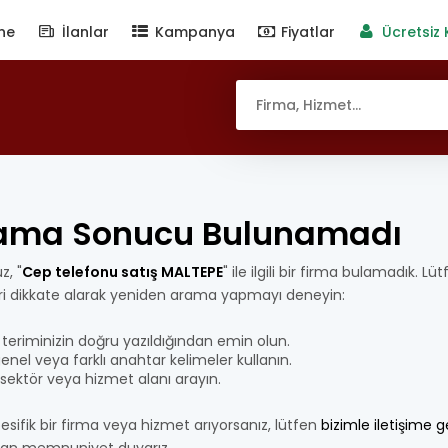
ne
İlanlar
Kampanya
Fiyatlar
Ücretsiz 
E
ama Sonucu Bulunamadı
z, "
Cep telefonu satış MALTEPE
" ile ilgili bir firma bulamadık. L
eri dikkate alarak yeniden arama yapmayı deneyin:
teriminizin doğru yazıldığından emin olun.
nel veya farklı anahtar kelimeler kullanın.
bir sektör veya hizmet alanı arayın.
esifik bir firma veya hizmet arıyorsanız, lütfen
bizimle iletişime 