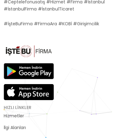
#Ceptelefonusatış #Hizmet #Firma #İstanbul
#İstanbulFirma #İstanbulTicaret
#İşteBuFirma #FirmaAra #KOBİ #Girişimcilik
HIZLI LINKLER
Hizmetler
Kategoriler
İlgi Alanları