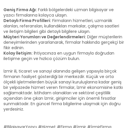
Geniş Firma Ağı:
Farklı bölgelerdeki uzman bilgisayar ve
yazıcı firmalarına kolayca ulaşın.
Detaylı Firma Profilleri:
Firmaların hizmetleri, uzmanlık
alanları, referansları, kullandıkları markalar, çalışma saatleri
ve iletişim bilgileri gibi detaylı bilgilere ulaşın.
Müşteri Yorumları ve Değerlendirmeleri:
Diğer müşterilerin
deneyimlerinden yararlanarak, firmalar hakkında gerçekçi bir
fikir edinin.
Kolay İletişim:
İhtiyacınıza en uygun firmayla doğrudan
iletişime geçin ve hızlıca çözüm bulun.
İzmir ili, ticaret ve sanayi alanında gelişen yapısıyla birçok
firmanın faaliyet gösterdiği bir merkezdir. Küçük ve orta
ölçekli işletmelerden büyük sanayi kuruluşlarına kadar geniş
bir yelpazede hizmet veren firmalar, İzmir ekonomisine katkı
sağlamaktadır. İstihdam olanakları ve sektörel çeşitlilik
açısından öne çıkan İzmir, girişimciler için önemli fırsatlar
sunmaktadır. En güncel firma bilgilerine ulaşmak için doğru
yerdesiniz.
#BilgisayarYazıcı #Hizmet #Firma #İzmir #İzmirFirma