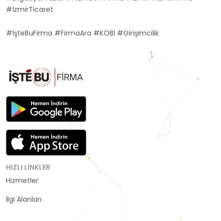
#İzmirTicaret
#İşteBuFirma #FirmaAra #KOBİ #Girişimcilik
HIZLI LINKLER
Hizmetler
Kategoriler
İlgi Alanları