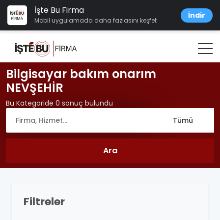
İşte Bu Firma
İndir
Mobil uygulamada daha fazlasını keşfet
Bilgisayar bakım onarım
NEVŞEHİR
Bu Kategoride 0 sonuç bulundu
Filtreler