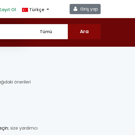
Giriş yap
Kayıt Ol
Türkçe
ağıdaki önerileri
geçin
; size yardımcı