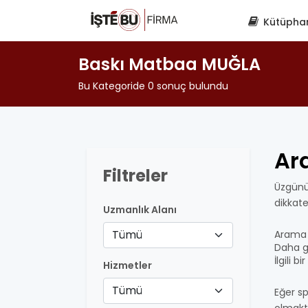
Kütüpha
Baskı Matbaa MUĞLA
Bu Kategoride 0 sonuç bulundu
Ar
Filtreler
Üzgünü
dikkat
Uzmanlık Alanı
Tümü
Arama 
Daha ge
İlgili 
Hizmetler
Tümü
Eğer sp