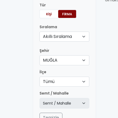
olmakt
Tür
KIŞI
FIRMA
Sıralama
Akıllı Sıralama
Şehir
MUĞLA
İlçe
Tümü
Semt / Mahalle
Temizle