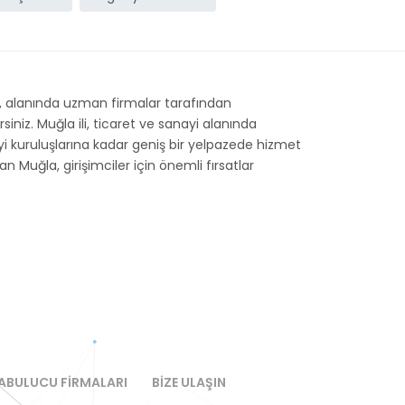
i, alanında uzman firmalar tarafından
niz. Muğla ili, ticaret ve sanayi alanında
yi kuruluşlarına kadar geniş bir yelpazede hizmet
n Muğla, girişimciler için önemli fırsatlar
ABULUCU FIRMALARI
BIZE ULAŞIN