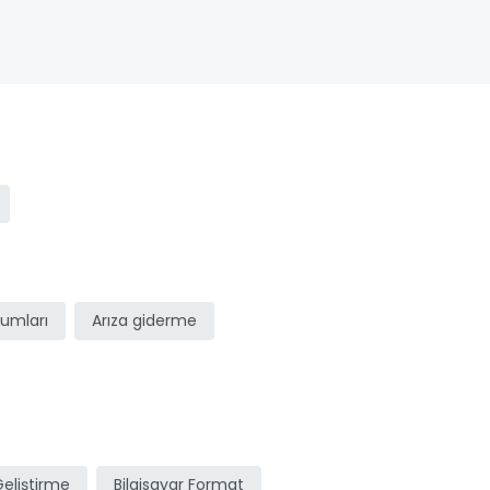
ulumları
Arıza giderme
Geliştirme
Bilgisayar Format