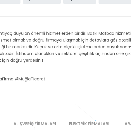
htiyaç duyulan önemli hizmetlerden biridir. Baskı Matbaa hizmet
izmet almak ve doğru firmaya ulaşmak için detaylara göz atabilirsi
diği bir merkezdir. Küçük ve orta ölçekli işletmelerden büyük sana
adır. İstihdam olanakları ve sektörel çeşitlilik açısından öne çıka
 için doğru yerdesiniz.
aFirma #MuğlaTicaret
ALIŞVERIŞ FIRMALARI
ELEKTRIK FIRMALARI
AR