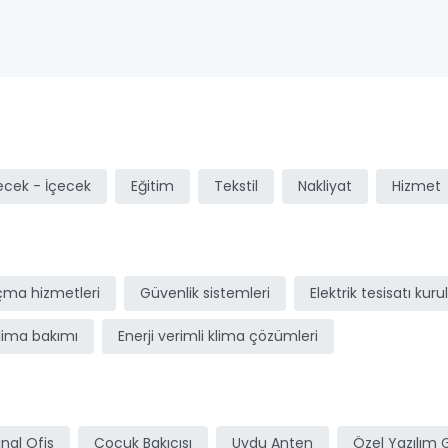
ı
ecek - İçecek
Eğitim
Tekstil
Nakliyat
Hizmet
açma hizmetleri
Güvenlik sistemleri
Elektrik tesisatı kur
lima bakımı
Enerji verimli klima çözümleri
nal Ofis
Çocuk Bakıcısı
Uydu Anten
Özel Yazılım 