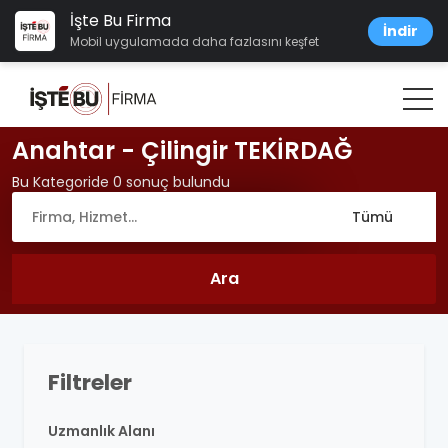
İşte Bu Firma
İndir
Mobil uygulamada daha fazlasını keşfet
Anahtar - Çilingir TEKİRDAĞ
Bu Kategoride 0 sonuç bulundu
Filtreler
Uzmanlık Alanı