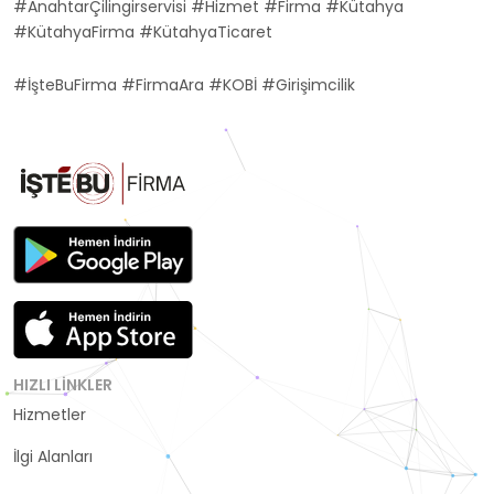
#AnahtarÇilingirservisi #Hizmet #Firma #Kütahya
#KütahyaFirma #KütahyaTicaret
#İşteBuFirma #FirmaAra #KOBİ #Girişimcilik
HIZLI LINKLER
Hizmetler
Kategoriler
İlgi Alanları