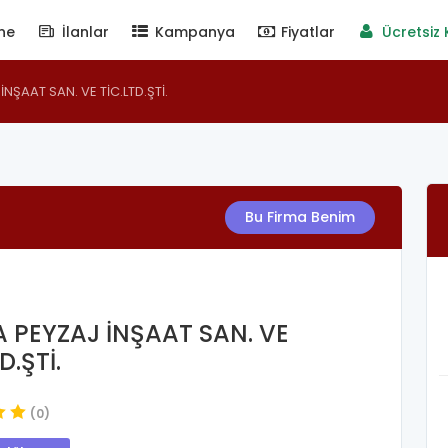
ne
İlanlar
Kampanya
Fiyatlar
Ücretsiz 
NŞAAT SAN. VE TİC.LTD.ŞTİ.
Bu Firma Benim
 PEYZAJ İNŞAAT SAN. VE
D.ŞTİ.
(0)