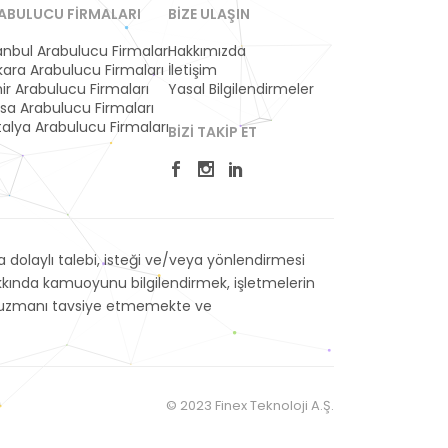
ABULUCU FIRMALARI
BIZE ULAŞIN
anbul Arabulucu Firmaları
Hakkımızda
ara Arabulucu Firmaları
İletişim
ir Arabulucu Firmaları
Yasal Bilgilendirmeler
sa Arabulucu Firmaları
alya Arabulucu Firmaları
BIZI TAKIP ET
dolaylı talebi, isteği ve/veya yönlendirmesi
akkında kamuoyunu bilgilendirmek, işletmelerin
veya uzmanı tavsiye etmemekte ve
© 2023 Finex Teknoloji A.Ş.