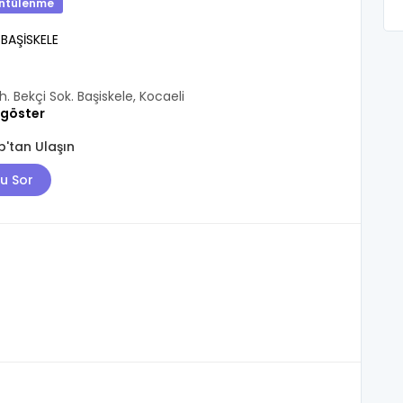
ntülenme
/
BAŞİSKELE
. Bekçi Sok. Başiskele, Kocaeli
 göster
'tan Ulaşın
u Sor