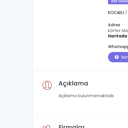
203 Görü
KOCAELİ
Adres
Körfez Mah
Haritada
Whatsapp
Sor
Açıklama
Açıklama bulunmamaktadır.
Firmalar