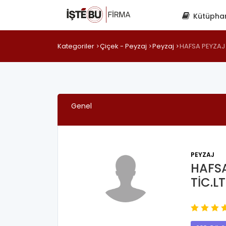
Kütüpha
Kategoriler
Çiçek - Peyzaj
Peyzaj
HAFSA PEYZAJ İ
Genel
PEYZAJ
HAFSA
TİC.LT