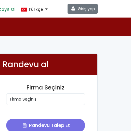
Giriş yap
Kayıt Ol
Türkçe
Randevu al
Firma Seçiniz
Randevu Talep Et